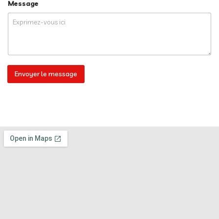
e
Message
+
(
W
1
h
a
t
s
A
p
Envoyer le message
p
)
T
e
l
e
p
h
o
n
e