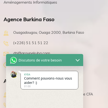
Aménagements Informatiques
Agence Burkina Faso
Ouagadougou, Ouaga 2000, Burkina Faso
(+226) 51 51 51 22
dti@groupekyba.com
Discutons de votre besoin
08h 00 a 19h 30, Lundi au Samedi
KYBA
Comment pouvons-nous vous
Agence Côte d’Ivoire
aider? :)
01:00
Abidjan, Cocody, pharmacie Y4 Immeuble CFA
(+225) 07 11 58 01 35